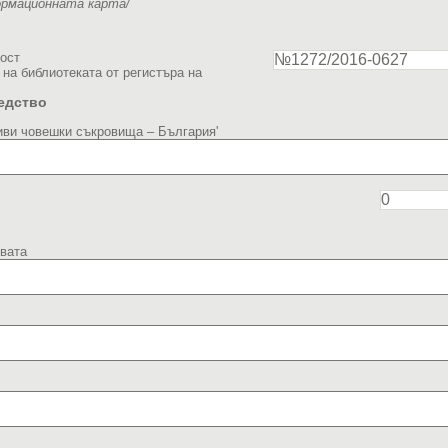
ормационната карта/
ост
 на библиотеката от регистъра на
едство
иви човешки съкровища – България'
твата