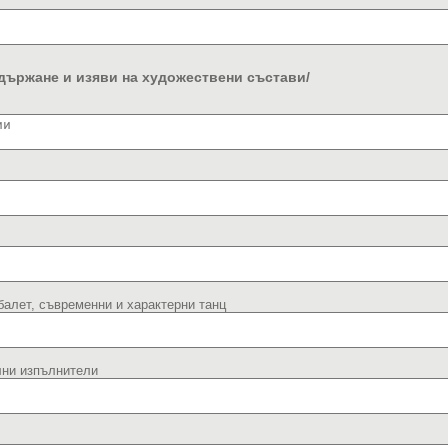
държане и изяви на художествени състави/
балет, съвременни и характерни танц
лни изпълнители