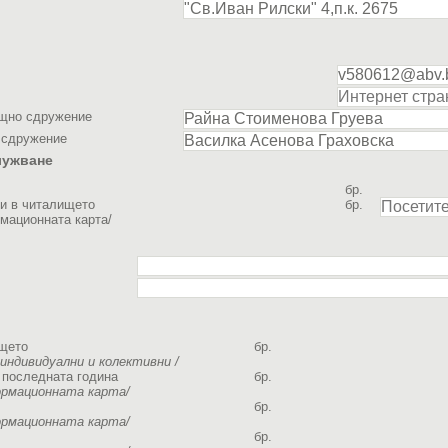
ищно сдружение
 сдружение
лужване
бр.
ги в читалището
бр.
мационната карта/
ището
бр.
 индивидуални и колективни /
 последната година
бр.
ормационната карта/
бр.
ормационната карта/
бр.