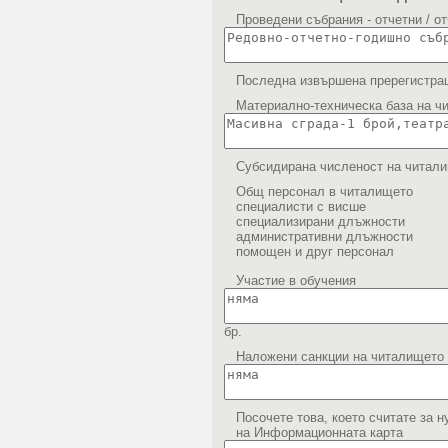
Проведени събрания - отчетни / о
Последна извършена пререгистра
Материално-техническа база на ч
Субсидирана численост на читал
Общ персонал в читалището
специалисти с висше
специализирани длъжности
административни длъжности
помощен и друг персонал
Участие в обучения
бр.
Наложени санкции на читалището п
Посочете това, което считате за 
на Информационната карта