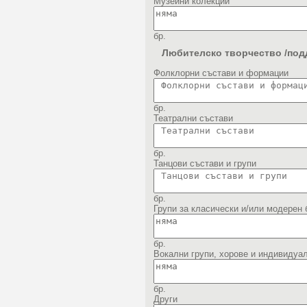
Музейни колекции
бр.
Любителско творчество /под
Фолклорни състави и формации
бр.
Театрални състави
бр.
Танцови състави и групи
бр.
Групи за класически и/или модерен 
бр.
Вокални групи, хорове и индивидуа
бр.
Други