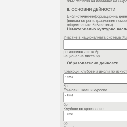
/към датата на подаване на инф
II. ОСНОВНИ ДЕЙНОСТИ
Библиотечно-информационна дейн
(вписва се регистрационния номер
обществените библиотеки)
Нематериално културно насл
Участие в националната система 'Ж
регионална листа
бр.
национална листа
бр.
Образователни дейности
Кръжоци, клубове и школи по изкус
бр.
Езикови школи и курсове
бр.
Клубове по краезнание
бр.