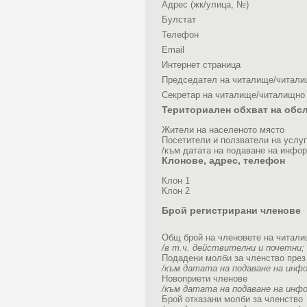
Адрес (жк/улица, №)
Булстат
Телефон
Email
Интернет страница
Председател на читалище/читал
Секретар на читалище/читалищно
Териториален обхват на обс
Жители на населеното място
Посетители и ползватели на услу
/към датата на подаване на инфор
Клонове, адрес, телефон
Клон 1
Клон 2
Брой регистрирани членове
Общ брой на членовете на читал
/в т.ч. действителни и почетни;
Подадени молби за членство през
/към датата на подаване на инф
Новоприети членове
/към датата на подаване на инф
Брой отказани молби за членство