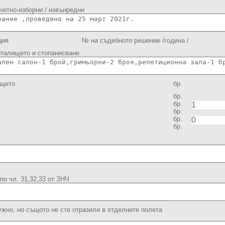
тчетно-изборни / извънредни
ция
№ на съдебното решение /година /
италището и стопанисване
ището
бр.
бр.
бр.
бр.
бр.
бр.
о чл. 31,32,33 от ЗНЧ
нужно, но същото не сте отразили в отделните полета