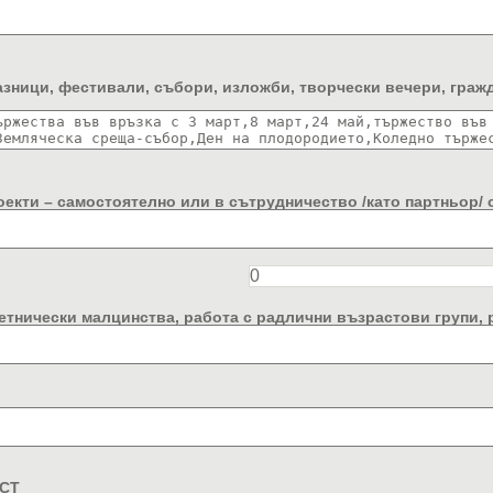
азници, фестивали, събори, изложби, творчески вечери, граж
оекти – самостоятелно или в сътрудничество /като партньор/ 
 етнически малцинства, работа с радлични възрастови групи,
ОСТ