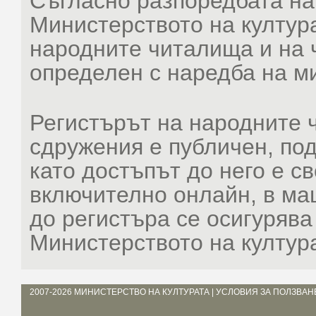
Съгласно разпоредбата на ч
Министерството на култура
народните читалища и на 
определен с наредба на ми
Регистърът на народните 
сдружения е публичен, под
като достъпът до него е с
включително онлайн, в м
до регистъра се осигурява
Министерството на култур
2007-2026
МИНИСТЕРСТВО НА КУЛТУРАТА
|
УСЛОВИЯ ЗА ПОЛЗВАН